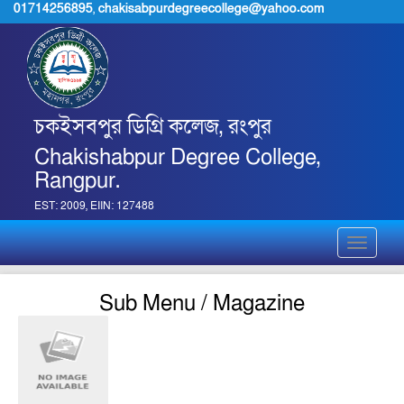
01714256895
,
chakisabpurdegreecollege@yahoo.com
চকইসবপুর ডিগ্রি কলেজ, রংপুর
Chakishabpur Degree College,
Rangpur.
EST: 2009, EIIN: 127488
Toggle
navigati
Sub Menu / Magazine