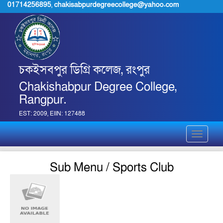
01714256895
,
chakisabpurdegreecollege@yahoo.com
চকইসবপুর ডিগ্রি কলেজ, রংপুর
Chakishabpur Degree College,
Rangpur.
EST: 2009, EIIN: 127488
Toggle
navigati
Sub Menu / Sports Club