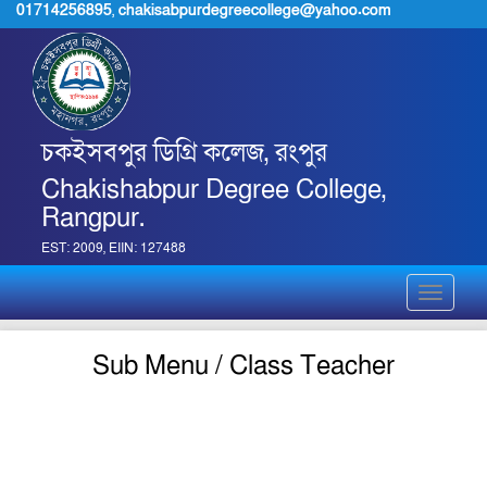
01714256895
,
chakisabpurdegreecollege@yahoo.com
চকইসবপুর ডিগ্রি কলেজ, রংপুর
Chakishabpur Degree College,
Rangpur.
EST: 2009, EIIN: 127488
Toggle
navigati
Sub Menu / Class Teacher
pdf