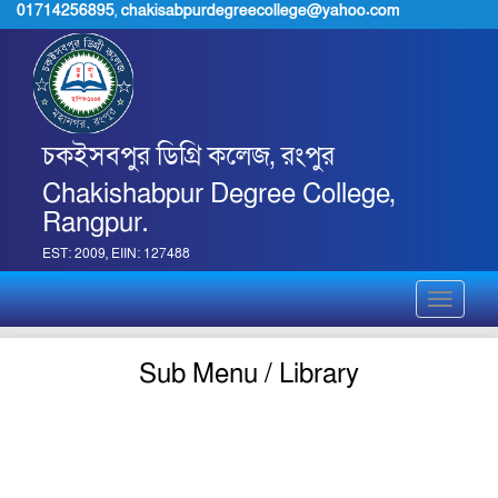
01714256895
,
chakisabpurdegreecollege@yahoo.com
চকইসবপুর ডিগ্রি কলেজ, রংপুর
Chakishabpur Degree College,
Rangpur.
EST: 2009, EIIN: 127488
Toggle
navigati
Sub Menu / Library
pdf