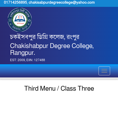
01714256895
,
chakisabpurdegreecollege@yahoo.com
চকইসবপুর ডিগ্রি কলেজ, রংপুর
Chakishabpur Degree College,
Rangpur.
EST: 2009, EIIN: 127488
Toggle
navigati
Third Menu / Class Three
pdf